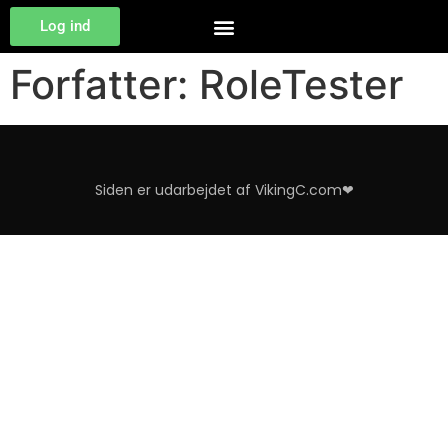
Log ind
Forfatter:
RoleTester
Siden er udarbejdet af VikingC.com❤