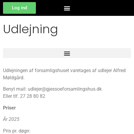
Log ind
Udlejning
Udlejningen af forsamligshuset varetages af udlejer Alfred
Møldgård.
Benyt mail: udlejer@gjessoeforsamlingshus.dk
Eller tlf. 27 28 80 82
Priser
År 2025
Pris pr. døgn: