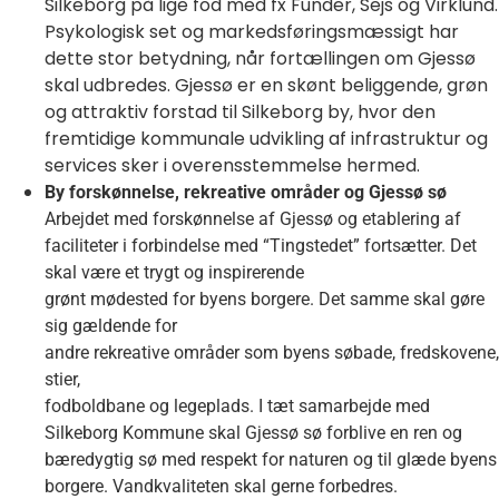
Silkeborg på lige fod med fx Funder, Sejs og Virklund.
Psykologisk set og markedsføringsmæssigt har
dette stor betydning, når fortællingen om Gjessø
skal udbredes. Gjessø er en skønt beliggende, grøn
og attraktiv forstad til Silkeborg by, hvor den
fremtidige kommunale udvikling af infrastruktur og
services sker i overensstemmelse hermed.
By forskønnelse,
rekreative områder og Gjessø sø
Arbejdet med forskønnelse af Gjessø og etablering af
faciliteter i forbindelse med “Tingstedet” fortsætter. Det
skal være et trygt og inspirerende
grønt mødested for byens borgere. Det samme skal gøre
sig gældende for
andre rekreative områder som byens søbade, fredskovene,
stier,
fodboldbane og legeplads. I tæt samarbejde med
Silkeborg Kommune skal Gjessø sø forblive en ren og
bæredygtig sø med respekt for naturen og til glæde byens
borgere. Vandkvaliteten skal gerne forbedres.