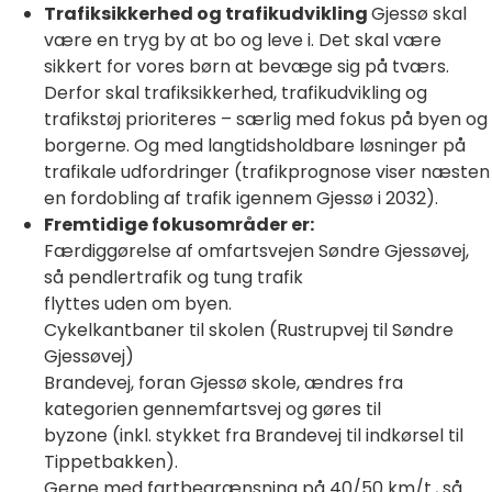
Trafiksikkerhed og trafikudvikling
Gjessø skal
være en tryg by at bo og leve i. Det skal være
sikkert for vores børn at bevæge sig på tværs.
Derfor skal trafiksikkerhed, trafikudvikling og
trafikstøj prioriteres – særlig med fokus på byen og
borgerne. Og med langtidsholdbare løsninger på
trafikale udfordringer (trafikprognose viser næsten
en fordobling af trafik igennem Gjessø i 2032).
Fremtidige
fokusområder er:
Færdiggørelse af omfartsvejen Søndre Gjessøvej,
så pendlertrafik og tung trafik
flyttes uden om byen.
Cykelkantbaner til skolen (Rustrupvej til Søndre
Gjessøvej)
Brandevej, foran Gjessø skole, ændres fra
kategorien gennemfartsvej og gøres til
byzone (inkl. stykket fra Brandevej til indkørsel til
Tippetbakken).
Gerne med fartbegrænsning på 40/50 km/t., så