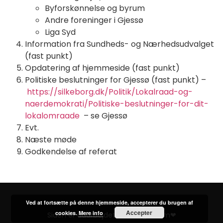
Byforskønnelse og byrum
Andre foreninger i Gjessø
Liga Syd
Information fra Sundheds- og Nærhedsudvalget
(fast punkt)
Opdatering af hjemmeside (fast punkt)
Politiske beslutninger for Gjessø (fast punkt) –
https://silkeborg.dk/Politik/Lokalraad-og-
naerdemokrati/Politiske-beslutninger-for-dit-
lokalomraade
– se Gjessø
Evt.
Næste møde
Godkendelse af referat
Ved at fortsætte på denne hjemmeside, accepterer du brugen af
Accepter
cookies.
Mere info
Siden er udarbejdet af VikingC.com❤