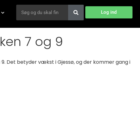
Log ind
kken 7 og 9
g 9. Det betyder vækst i Gjessø, og der kommer gang i