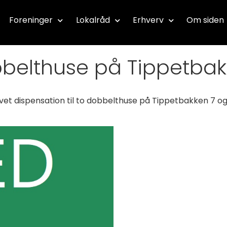
Foreninger
Lokalråd
Erhverv
Om siden
obbelthuse på Tippetba
ivet dispensation til to dobbelthuse på Tippetbakken 7 o