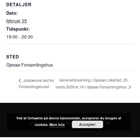
DETALJER
Dato:
februar 25
Tidspunkt:
19:00 - 20:30
STED
Gjessø Forsamlingshus
Generalforsamling i Gjessø Lokalråd, 25.
Jubilæums fest for
Forsamlingshuset
marts 2026 kl.19 i Gjessø Forsamlingshus
Ved at fortsætte på denne hjemmeside, accepterer du brugen af
Siden er udarbejdet af VikingC.com❤
Accepter
cookies.
Mere info