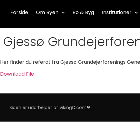
Forside
Om Byen
Bo & Byg
Institutioner
Gjessø Grundejerfore
Her finder du referat fra Gjessø Grundejerforenings Gen
Download File
Siden er udarbejdet af VikingC.com❤