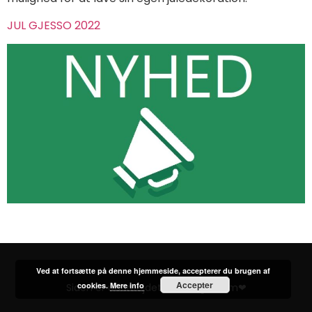
JUL GJESSO 2022
Ved at fortsætte på denne hjemmeside, accepterer du brugen af
Accepter
cookies.
Mere info
Siden er udarbejdet af VikingC.com❤