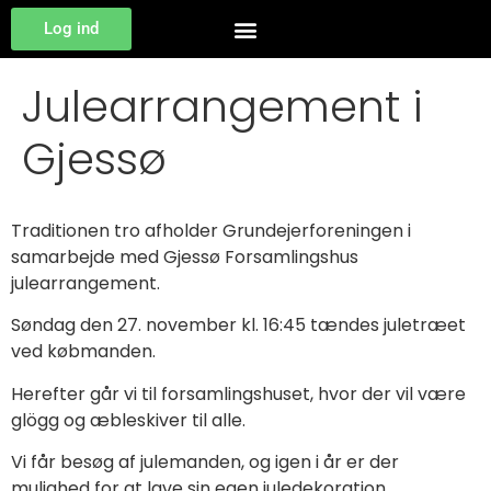
Log ind
Julearrangement i
Gjessø
Traditionen tro afholder Grundejerforeningen i
samarbejde med Gjessø Forsamlingshus
julearrangement.
Søndag den 27. november kl. 16:45 tændes juletræet
ved købmanden.
Herefter går vi til forsamlingshuset, hvor der vil være
glögg og æbleskiver til alle.
Vi får besøg af julemanden, og igen i år er der
mulighed for at lave sin egen juledekoration.