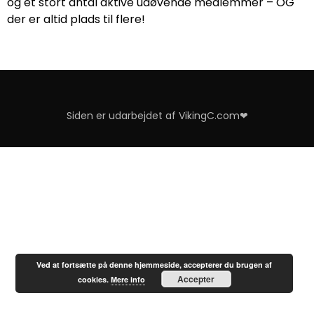
og et stort antal aktive udøvende medlemmer – OG
der er altid plads til flere!
Siden er udarbejdet af VikingC.com❤
Ved at fortsætte på denne hjemmeside, accepterer du brugen af
Accepter
cookies.
Mere info