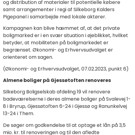
og distribution af materialer til potentielle købere
samt arrangementer i regi af Silkeborg Kalders
Pigepanel i samarbejde med lokale aktører.
Kampagnen kan blive hæmmet af, at det private
boligmarked er i en svær situation i øjeblikket, hvilket
betyder, at mobiliteten på boligmarkedet er
begrænset. Økonomi- og Erhvervsudvalget er
orienteret om sagen.
(Økonomi- og Erhvervsudvalget, 07.02.2023, punkt 6)
Almene boliger på Gjessøtoften renoveres
Silkeborg Boligselskab afdeling 19 vil renovere
badeværelserne i deres almene boliger på Svalevej 1-
8 i Bryrup, Gjessøtoften 6-24 i Gjessø og Ranunkelvej
13-24 i Them.
De søger om godkendelse til at optage et lån på 3,5
mio. kr. til renoveringen og til den afledte