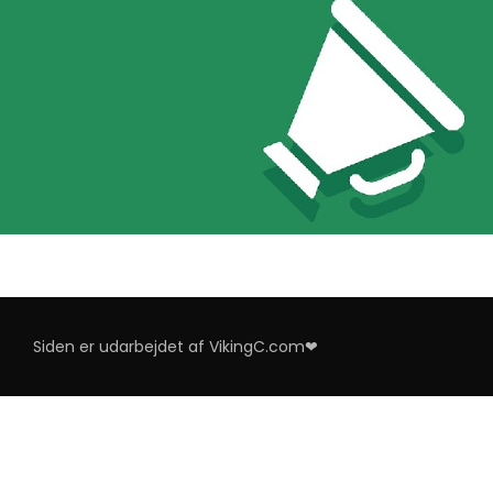
Siden er udarbejdet af VikingC.com❤