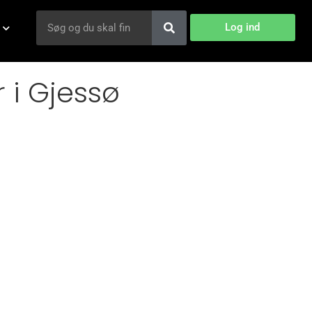
Log ind
r i Gjessø