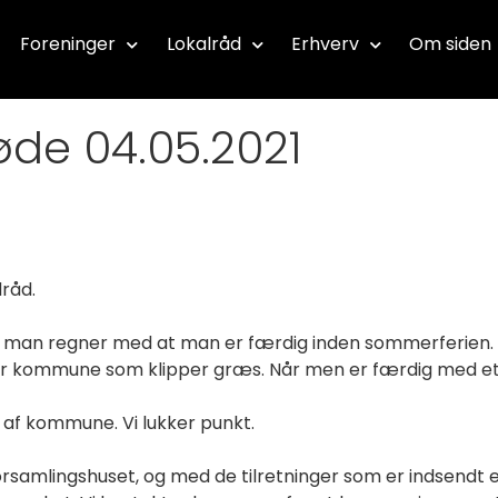
Foreninger
Lokalråd
Erhverv
Om siden
øde 04.05.2021
lråd.
g man regner med at man er færdig inden sommerferien. T
t er kommune som klipper græs. Når men er færdig med etap
 af kommune. Vi lukker punkt.
samlingshuset, og med de tilretninger som er indsendt e