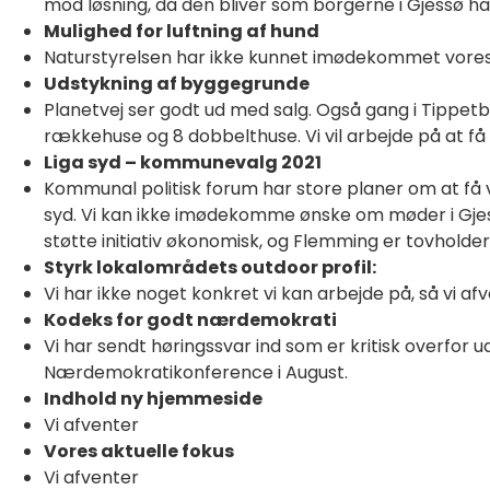
mod løsning, da den bliver som borgerne i Gjessø ha
Mulighed for luftning af hund
Naturstyrelsen har ikke kunnet imødekommet vores 
Udstykning af byggegrunde
Planetvej ser godt ud med salg. Også gang i Tippetb
rækkehuse og 8 dobbelthuse. Vi vil arbejde på at f
Liga syd – kommunevalg 2021
Kommunal politisk forum har store planer om at få 
syd. Vi kan ikke imødekomme ønske om møder i Gjessø
støtte initiativ økonomisk, og Flemming er tovholder
Styrk lokalområdets outdoor profil:
Vi har ikke noget konkret vi kan arbejde på, så vi afv
Kodeks for godt nærdemokrati
Vi har sendt høringssvar ind som er kritisk overfor 
Nærdemokratikonference i August.
Indhold ny hjemmeside
Vi afventer
Vores aktuelle fokus
Vi afventer