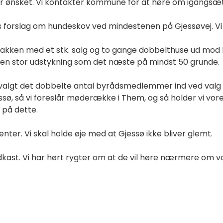
r ønsket. Vi kontakter kommune for at høre om igangsætni
forslag om hundeskov ved mindestenen på Gjessøvej. Vi 
akken med et stk. salg og to gange dobbelthuse ud mod kr
å en stor udstykning som det næste på mindst 50 grunde.
valgt det dobbelte antal byrådsmedlemmer ind ved valg 20
, så vi foreslår møderække i Them, og så holder vi vores 
 på dette.
enter. Vi skal holde øje med at Gjessø ikke bliver glemt.
udkast. Vi har hørt rygter om at de vil høre nærmere om vor