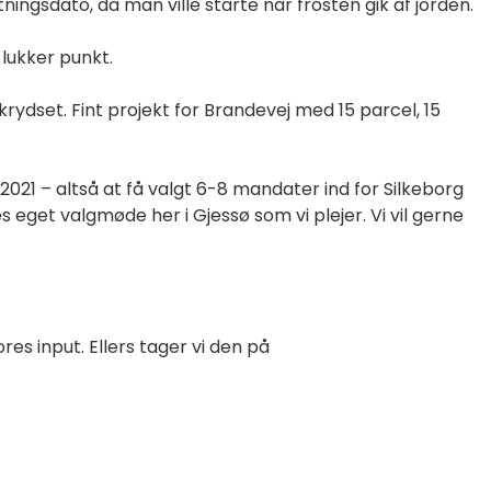
ngsdato, da man ville starte når frosten gik af jorden.
lukker punkt.
ydset. Fint projekt for Brandevej med 15 parcel, 15
21 – altså at få valgt 6-8 mandater ind for Silkeborg
eget valgmøde her i Gjessø som vi plejer. Vi vil gerne
es input. Ellers tager vi den på