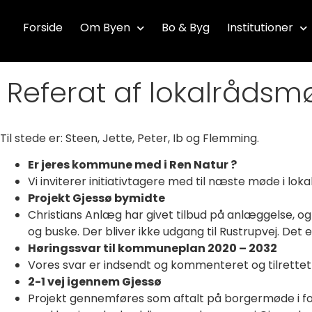
Forside
Om Byen
Bo & Byg
Institutioner
Referat af lokalrådsm
Til stede er: Steen, Jette, Peter, Ib og Flemming.
Er jeres kommune med i Ren Natur ?
Vi inviterer initiativtagere med til næste møde i loka
Projekt Gjessø bymidte
Christians Anlæg har givet tilbud på anlæggelse, o
og buske. Der bliver ikke udgang til Rustrupvej. De
Høringssvar til kommuneplan 2020 – 2032
Vores svar er indsendt og kommenteret og tilrettet
2-1 vej igennem Gjessø
Projekt gennemføres som aftalt på borgermøde i for