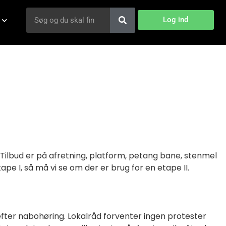
Log ind
ilbud er på afretning, platform, petang bane, stenmel
e I, så må vi se om der er brug for en etape II.
fter nabohøring. Lokalråd forventer ingen protester