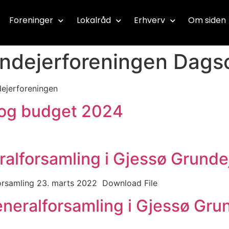
Foreninger
Lokalråd
Erhverv
Om siden
ndejerforeningen Dags
dejerforeningen
og budget 2024
alforsamling i Gjessø Grunde
forsamling 23. marts 2022 Download File
Generalforsamling i Gjessø Gru