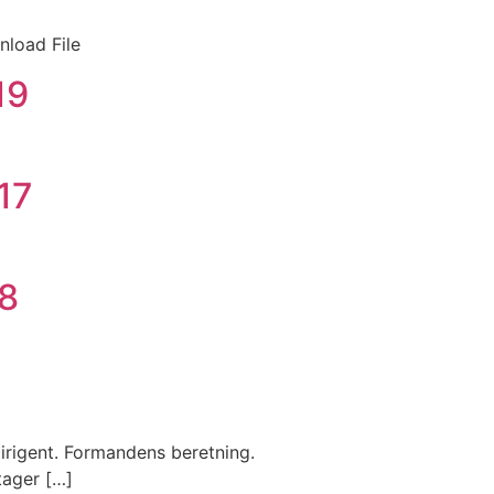
nload File
19
17
18
irigent. Formandens beretning.
tager […]