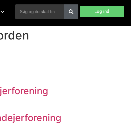
Log ind
orden
jerforening
ndejerforening