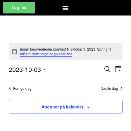
Log ind
Ingen begivenheder planlagt til oktober 3, 2023. Spring til
Notice
næste fremtidige begivenheder
.
Begiv
Be
2023-10-03
Søg efter 
Dag
Vælg
Vis
Søgni
dato.
Na
Forrige dag
Næste dag
og
visnin
Abonner på kalender
Navig